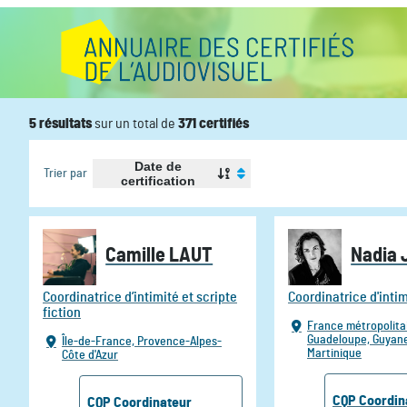
5
résultat
s
sur un total de
371
certifiés
Date de
Trier par
certification
Camille LAUT
Nadia
Coordinatrice d’intimité et scripte
Coordinatrice d'inti
fiction
France métropolita
Guadeloupe,
Guyan
Île-de-France,
Provence-Alpes-
Martinique
Côte d'Azur
CQP
Coordin
CQP
Coordinateur