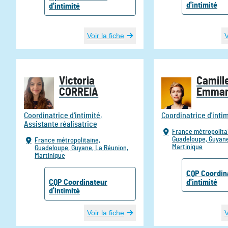
d'intimité
d'intimité
Voir la fiche
V
Victoria
Camill
CORREIA
Emman
Coordinatrice d'intimité,
Coordinatrice d'inti
Assistante réalisatrice
France métropolita
Guadeloupe,
Guyan
France métropolitaine,
Martinique
Guadeloupe,
Guyane,
La Réunion,
Martinique
CQP
Coordin
CQP
Coordinateur
d'intimité
d'intimité
Voir la fiche
V