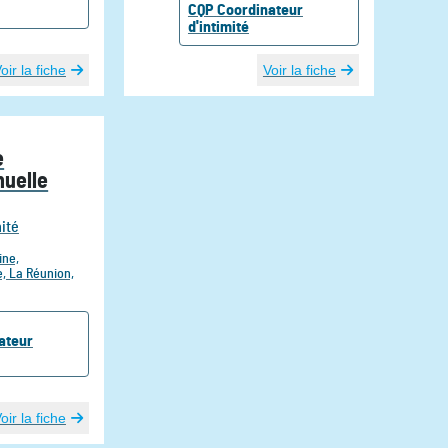
CQP
Coordinateur
d'intimité
oir la fiche
Voir la fiche
e
uelle
mité
ine,
e,
La Réunion,
ateur
oir la fiche