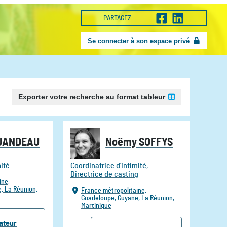
PARTAGEZ
Se connecter à son espace privé
Exporter votre recherche au format tableur
 JANDEAU
Noëmy SOFFYS
mité
Coordinatrice d'intimité,
Directrice de casting
ine,
e,
La Réunion,
France métropolitaine,
Guadeloupe,
Guyane,
La Réunion,
Martinique
ateur